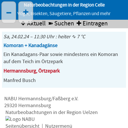
Naturbeobachtungen in der Region Celle
–
+
Vögel, Insekten, Säugetiere, Pflanzen und mehr
❖ Aktuell
➽ Suchen
✚ Eintragen
Sa, 24.02.24 – 11:30 Uhr : heiter ∿ 7 °C
Komoran + Kanadagänse
Ein Kanadagans-Paar sowie mindestens ein Komoran
auf dem Teich im Örtzepark
Hermannsburg, Örtzepark
Manfred Busch
NABU Hermannsburg/Faßberg e.V.
29320 Hermannsburg
Naturbeobachtungen in der Region Uelzen
Seitenübersicht
|
Nutzermenü