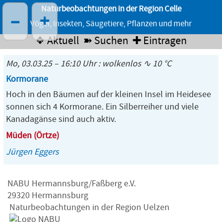
Naturbeobachtungen in der Region Celle
–
+
Vögel, Insekten, Säugetiere, Pflanzen und mehr
❖ Aktuell
➽ Suchen
✚ Eintragen
Mo, 03.03.25 – 16:10 Uhr : wolkenlos ∿ 10 °C
Kormorane
Hoch in den Bäumen auf der kleinen Insel im Heidesee
sonnen sich 4 Kormorane. Ein Silberreiher und viele
Kanadagänse sind auch aktiv.
Müden (Örtze)
Jürgen Eggers
NABU Hermannsburg/Faßberg e.V.
29320 Hermannsburg
Naturbeobachtungen in der Region Uelzen